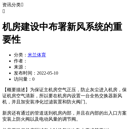
资讯分类


机房建设中布署新风系统的重
要性
分类：
米兰体育
作者：
来源：
发布时间：
2022-05-10
访问量：
0
【概要描述】
为保证主机房空气正压，防止灰尘进入机房，保
证机房空气清新，所以要在机房内设置一台全热交换器新风
机，并且加安装净化过滤装置和防火阀门。
新房还有通过的管道送到机房内部，并且在内部的出入口方案
安装上防火阀以及电动风量的调节阀。