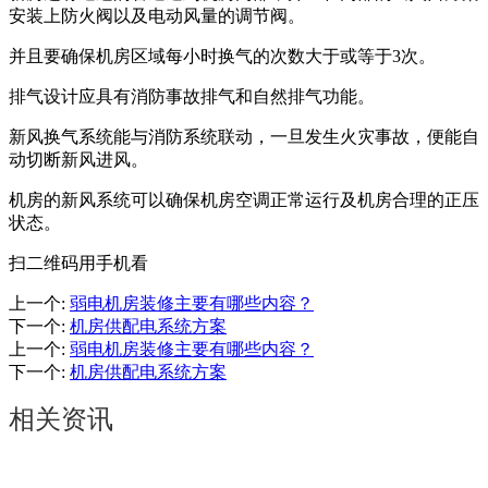
安装上防火阀以及电动风量的调节阀。
并且要确保机房区域每小时换气的次数大于或等于3次。
排气设计应具有消防事故排气和自然排气功能。
新风换气系统能与消防系统联动，一旦发生火灾事故，便能自
动切断新风进风。
机房的新风系统可以确保机房空调正常运行及机房合理的正压
状态。
扫二维码用手机看
上一个
:
弱电机房装修主要有哪些内容？
下一个
:
机房供配电系统方案
上一个
:
弱电机房装修主要有哪些内容？
下一个
:
机房供配电系统方案
相关资讯