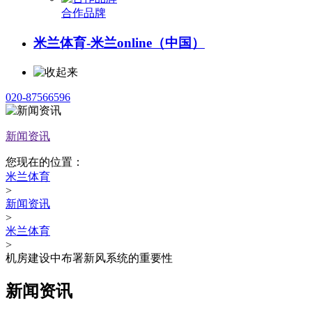
合作品牌
米兰体育-米兰online（中国）
020-87566596
新闻资讯
您现在的位置：
米兰体育
>
新闻资讯
>
米兰体育
>
机房建设中布署新风系统的重要性
新闻资讯