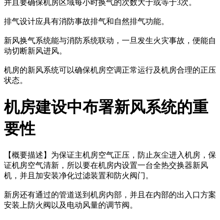
并且要确保机房区域每小时换气的次数大于或等于3次。
排气设计应具有消防事故排气和自然排气功能。
新风换气系统能与消防系统联动，一旦发生火灾事故，便能自
动切断新风进风。
机房的新风系统可以确保机房空调正常运行及机房合理的正压
状态。
机房建设中布署新风系统的重
要性
【概要描述】
为保证主机房空气正压，防止灰尘进入机房，保
证机房空气清新，所以要在机房内设置一台全热交换器新风
机，并且加安装净化过滤装置和防火阀门。
新房还有通过的管道送到机房内部，并且在内部的出入口方案
安装上防火阀以及电动风量的调节阀。