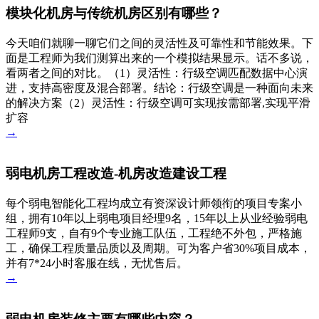
模块化机房与传统机房区别有哪些？
今天咱们就聊一聊它们之间的灵活性及可靠性和节能效果。下
面是工程师为我们测算出来的一个模拟结果显示。话不多说，
看两者之间的对比。（1）灵活性：行级空调匹配数据中心演
进，支持高密度及混合部署。结论：行级空调是一种面向未来
的解决方案（2）灵活性：行级空调可实现按需部署,实现平滑
扩容
→
弱电机房工程改造-机房改造建设工程
每个弱电智能化工程均成立有资深设计师领衔的项目专案小
组，拥有10年以上弱电项目经理9名，15年以上从业经验弱电
工程师9支，自有9个专业施工队伍，工程绝不外包，严格施
工，确保工程质量品质以及周期。可为客户省30%项目成本，
并有7*24小时客服在线，无忧售后。
→