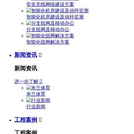
安全无线网络建设方案
智能化机房建设及动环监测
分支组网及移动办公
智能化组网解决方案
新闻资讯

新闻资讯
进一步了解

米兰体育
行业新闻
工程案例

工程案例