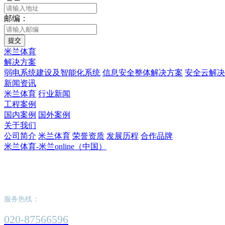
邮编：
提交
米兰体育
解决方案
弱电系统建设及智能化系统
信息安全整体解决方案
安全云解决
新闻资讯
米兰体育
行业新闻
工程案例
国内案例
国外案例
关于我们
公司简介
米兰体育
荣誉资质
发展历程
合作品牌
米兰体育-米兰online（中国）
米兰体育-米兰online（中国）
服务热线：
020-87566596